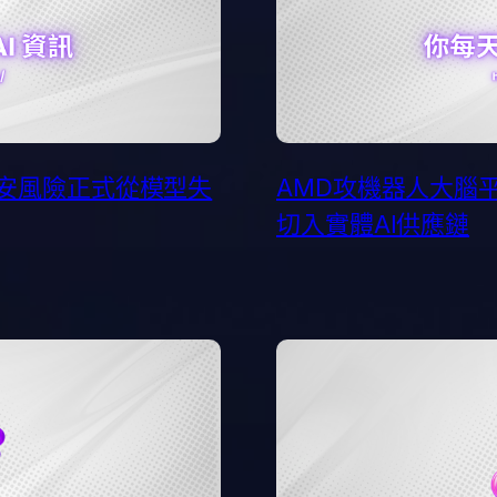
 資安風險正式從模型失
AMD攻機器人大腦平
切入實體AI供應鏈