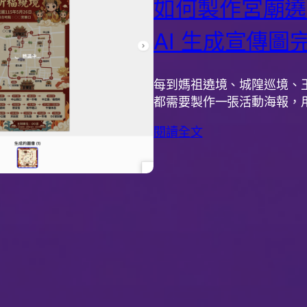
如何製作宮廟遶
AI 生成宣傳圖
每到媽祖遶境、城隍巡境、
都需要製作一張活動海報，
閱讀全文