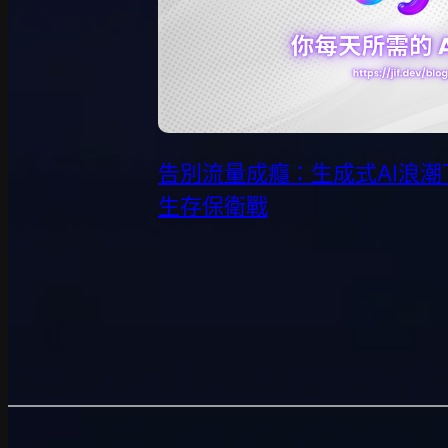
告別流量成癮：生成式AI浪
生存保衛戰